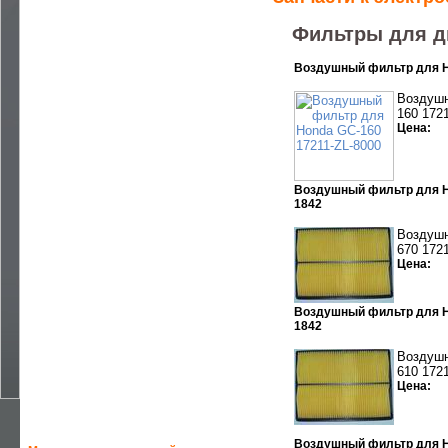
—
РЕМОНТ ДВИГАТЕЛЕЙ
Фильтры для д
—
РЕМОНТ ЭЛЕКТРОСТАНЦИЙ
—
СЕРВИСНОЕ ОБСЛУЖИВАНИЕ
Воздушный фильтр для H
Воздушн
—
АВТОМАТИЗАЦИЯ ДГУ , БГУ
160 172
Цена:
—
ЗАПЧАСТИ
—
РЕМОНТ И СЕРВИС
Воздушный фильтр для Ho
—
УСТАНОВКА ЭЛЕКТРОСТАНЦИЙ
1842
—
ПРАВИЛА ЭКСПЛУАТАЦИИ
Воздушн
670 172
Цена:
—
СТАТЬИ
—
CЕРВИСНЫЙ ДОГОВОР ТО
Воздушный фильтр для Ho
1842
—
DOWNLOADS
Воздушн
—
ПРАЙС-ЛИСТ
610 172
Цена:
—
УСЛУГИ ЭЛЕКТРИКА
Воздушный фильтр для H