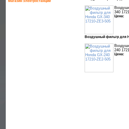
Магазин электростанций
Воздушн
340 172
—
HONDA-ELEMAX
Цена:
—
HONDA
Воздушный фильтр для H
—
GEKO
Воздушн
240 172
—
HIMOINSA
Цена:
—
SDMO
—
GENMAC
—
YAMAHA
—
EUROPOWER
—
AKSA
—
FG WILSON