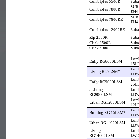
Combiplus 5500R
Suba
SUB
Combiplus 7800R
EH4
SUB
Combiplus 7800RE
EH4
Combiplus 12000RE
Suba
Zip 2500R
Suba
Click 3500R
Suba
Click 5000R
Suba
Lomb
Daily RG6000LSM
15L
Lomb
Living RG7LSM*
LDW
Lomb
Daily RG9000LSM
25L
5Living
Lomb
RG9000LSM
LDW
Lomb
Urban RG12000LSM
12L
Lomb
Bulldog RG 15LSM*
LDW
Lomb
Urban RG14000LSM
LDW
Living
Lomb
RG14000LSM
LWD