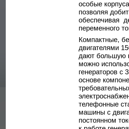
особые корпуса
—
SDMO
позволяя добит
—
GENMAC
обеспечивая д
переменного то
—
YAMAHA
Компактные, б
—
EUROPOWER
двигателями 15
—
AKSA
дают большую н
можно использо
—
FG WILSON
генераторов с 
основе компоне
—
HITACHI
требовательны
—
CUMMINS
электроснабжен
телефонные ста
—
KUBOTA
машины с двига
—
KIPOR
постоянном ток
к работе генер