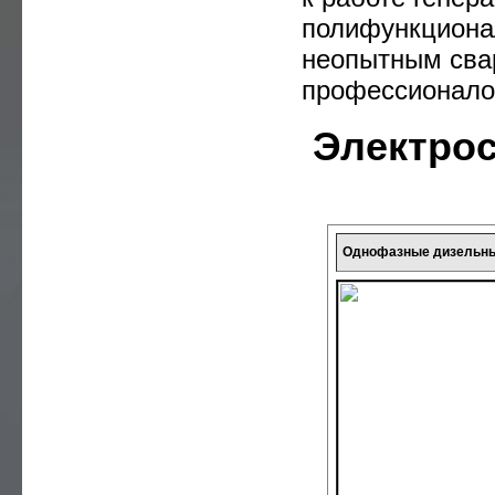
—
GLENDALE
полифункционал
—
DALGAKIRAN
неопытным свар
профессионало
—
UNIVERSAL
Электрос
Однофазные дизельны