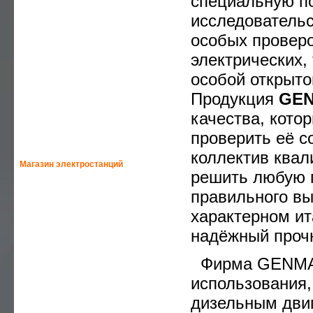
специальную по
—
РЕМОНТ МОТОБЛОКОВ
исследовательс
—
РЕМОНТ МОТОПОМП
особых провер
электрических,
—
РЕМОНТ ЭЛЕКТРОДВИГАТЕЛЕЙ
особой открыто
—
РЕМОНТ БЕНЗОИНСТРУМЕНТА
Продукция
GE
—
РЕМОНТ БЕНЗОПИЛ
качества, кото
—
ВИДЕО
проверить её с
коллектив ква
Магазин электростанций
решить любую п
правильного в
—
HONDA-ELEMAX
характерном ит
—
HONDA
надёжный прочн
—
GEKO
Фирма GENMAC 
использования,
—
HIMOINSA
дизельным дви