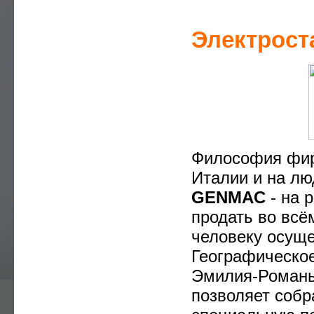
— РЕМОНТ ГЕНЕРАТОРОВ
—
РЕМОНТ ДВИГАТЕЛЕЙ
Электрост
—
РЕМОНТ ЭЛЕКТРОСТАНЦИЙ
—
СЕРВИСНОЕ ОБСЛУЖИВАНИЕ
—
АВТОМАТИЗАЦИЯ ДГУ , БГУ
—
ЗАПЧАСТИ
—
РЕМОНТ И СЕРВИС
Философия ф
—
УСТАНОВКА ЭЛЕКТРОСТАНЦИЙ
Италии и на лю
—
ПРАВИЛА ЭКСПЛУАТАЦИИ
GENMAC
- на 
—
СТАТЬИ
продать во всё
человеку осуще
—
CЕРВИСНЫЙ ДОГОВОР ТО
Географическо
—
DOWNLOADS
Эмилия-Романья
—
ПРАЙС-ЛИСТ
позволяет собр
—
УСЛУГИ ЭЛЕКТРИКА