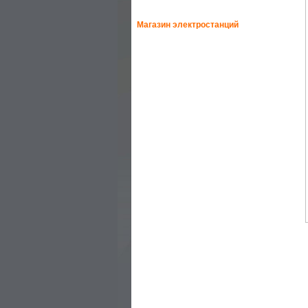
Магазин электростанций
—
HONDA-ELEMAX
—
HONDA
—
GEKO
—
HIMOINSA
—
SDMO
—
GENMAC
—
YAMAHA
—
EUROPOWER
—
AKSA