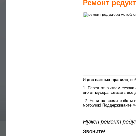
— РЕМОНТ ДВИГАТЕЛЕЙ
Ремонт редук
— РЕМОНТ ЭЛЕКТРОСТАНЦИЙ
— СЕРВИСНОЕ ОБСЛУЖИВАНИЕ
— АВТОМАТИЗАЦИЯ ДГУ, БГУ
— ЗАПЧАСТИ
— РЕМОНТ И СЕРВИС
— УСТАНОВКА ЭЛЕКТРОСТАНЦИЙ
— ПРАВИЛА ЭКСПЛУАТАЦИИ
И
два важных правила
, со
— СТАТЬИ
1. Перед открытием сезона
— CЕРВИСНЫЙ ДОГОВОР ТО
его от мусора, смазать все 
— DOWNLOADS
2. Если во время работы 
мотоблок! Поддерживайте мо
— ПРАЙС-ЛИСТ
— СТОИМОСТЬ РАБОТ
Нужен ремонт реду
Звоните!
— УСЛУГИ ЭЛЕКТРИКА