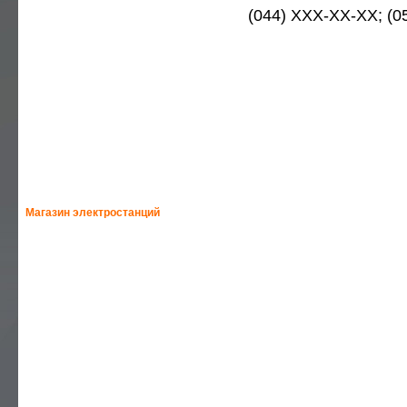
(044) XXX-XX-XX; (
— РЕМОНТ МОТОБЛОКОВ
— РЕМОНТ МОТОПОМП
— РЕМОНТ ЭЛЕКТРОДВИГАТЕЛЕЙ
— РЕМОНТ БЕНЗОИНСТРУМЕНТА
— РЕМОНТ БЕНЗОПИЛ
— ВИДЕО
Магазин электростанций
—
HONDA-ELEMAX
—
HONDA
—
GEKO
—
HIMOINSA