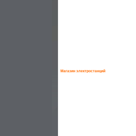
— РЕМОНТ МОТОБЛОКОВ
— РЕМОНТ МОТОПОМП
— РЕМОНТ ЭЛЕКТРОДВИГАТЕЛЕЙ
— РЕМОНТ БЕНЗОИНСТРУМЕНТА
— РЕМОНТ БЕНЗОПИЛ
— ВИДЕО
Магазин электростанций
—
HONDA-ELEMAX
—
HONDA
—
GEKO
—
HIMOINSA