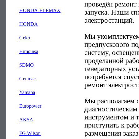
проведён ремонт 
—
HONDA-ELEMAX
запуска. Наши сп
электростанций.
—
HONDA
Мы укомплектуем
—
Geko
предпускового по
систему, освещен
—
Himoinsa
проделанной рабо
—
SDMO
генераторных уст
потребуется спус
—
Genmac
ремонт электрост
—
Yamaha
Мы располагаем 
—
Europower
диагностическим
инструментом и т
—
AKSA
приступить к раб
размещения заказ
—
FG Wilson