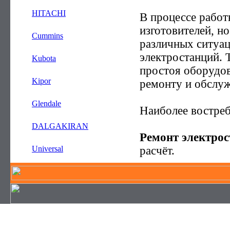
—
HITACHI
В процессе рабо
изготовителей, н
—
Cummins
различных ситуа
электростанций. 
—
Kubota
простоя оборудов
—
Kipor
ремонту и обслу
—
Glendale
Наиболее востреб
—
DALGAKIRAN
Ремонт электро
расчёт.
—
Universal