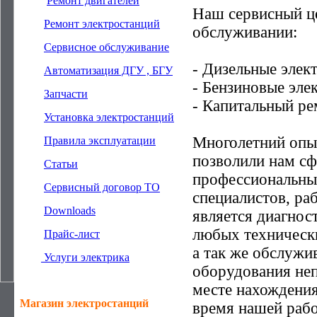
—
Ремонт двигателей
Наш сервисный це
—
Ремонт электростанций
обслуживании:
—
Сервисное обслуживание
- Дизельные элек
—
Автоматизация ДГУ , БГУ
- Бензиновые эле
—
Запчасти
- Капитальный ре
—
Установка электростанций
Многолетний опыт
—
Правила эксплуатации
позволили нам с
—
Статьи
профессиональны
—
Cервисный договор ТО
специалистов, ра
—
Downloads
является диагнос
любых техническ
—
Прайс-лист
а так же обслужи
—
Услуги электрика
оборудования неп
месте нахождения
Магазин электростанций
время нашей раб