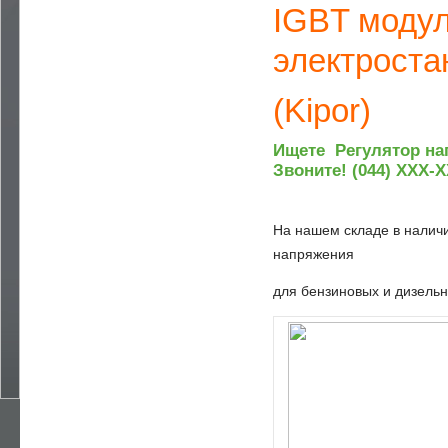
— РЕМОНТ ДВИГАТЕЛЕЙ
IGBT моду
— РЕМОНТ ЭЛЕКТРОСТАНЦИЙ
электроста
— СЕРВИСНОЕ ОБСЛУЖИВАНИЕ
(Kipor)
— АВТОМАТИЗАЦИЯ ДГУ , БГУ
— ЗАПЧАСТИ
Ищете
Регулятор н
— РЕМОНТ И СЕРВИС
Звоните! (044) XXX-X
— УСТАНОВКА ЭЛЕКТРОСТАНЦИЙ
На нашем складе в налич
— ПРАВИЛА ЭКСПЛУАТАЦИИ
напряжения
— СТАТЬИ
для бензиновых и дизель
— CЕРВИСНЫЙ ДОГОВОР ТО
— DOWNLOADS
— ПРАЙС-ЛИСТ
— СТОМОСТЬ РАБОТ
— УСЛУГИ ЭЛЕКТРИКА