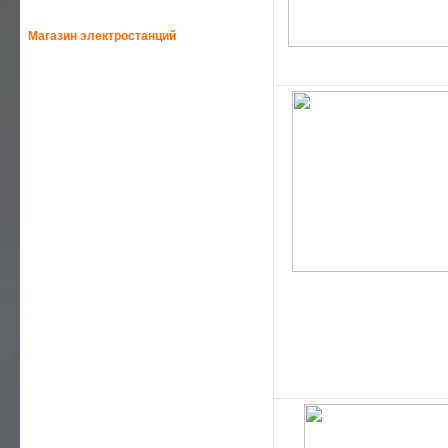
Магазин электростанций
—
HONDA-ELEMAX
—
HONDA
—
GEKO
—
HIMOINSA
—
SDMO
—
GENMAC
—
YAMAHA
—
EUROPOWER
—
AKSA