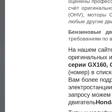
оценены професс
счёт оригинальн
(ОНV), моторы 
любые другие дви
Бензиновые дв
требованиям по 
На нашем сайт
оригинальных 
серии GX160, 
(номер) в спис
Вам более под
электростанции
запросу можем 
двигатель
Hond