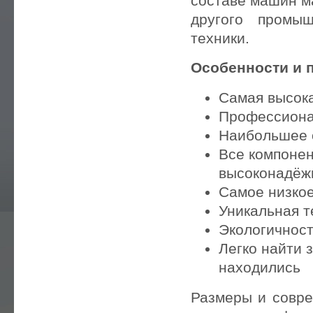
составе машин м
другого промыш
—
FG WILSON
техники.
—
HITACHI
Особенности и 
—
CUMMINS
Самая высок
—
KUBOTA
Профессиона
Наибольшее 
—
KIPOR
Все компонен
высоконадёж
—
GLENDALE
Самое низкое
—
DALGAKIRAN
Уникальная т
Экологичнос
—
UNIVERSAL
Легко найти 
находились
Размеры и совре