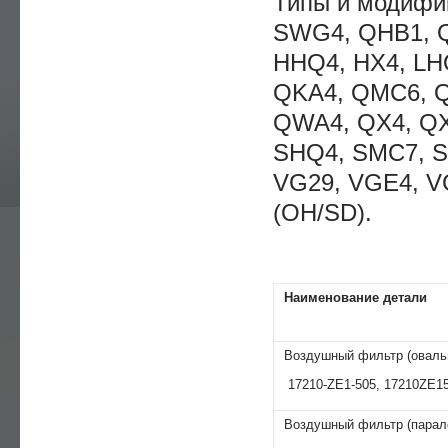
Типы и модифи
SWG4, QHB1, Q
HHQ4, HX4, LH
QKA4, QMC6, 
QWA4, QX4, QX
SHQ4, SMC7, S
VG29, VGE4, V
(OH/SD).
Наименование детали
Воздушный фильтр (оваль
17210-ZE1-505, 17210ZE1
Воздушный фильтр (парал