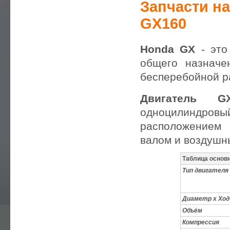
Запчасти на
— РЕМОНТ ЭЛЕКТРОСТАНЦИЙ
GX160
— СЕРВИСНОЕ ОБСЛУЖИВАНИЕ
Honda GX
- эт
— АВТОМАТИЗАЦИЯ ДГУ , БГУ
общего назначе
— ЗАПЧАСТИ
бесперебойной р
— РЕМОНТ И СЕРВИС
Двигатель 
— УСТАНОВКА ЭЛЕКТРОСТАНЦИЙ
одноцилиндровы
— ПРАВИЛА ЭКСПЛУАТАЦИИ
расположением
— СТАТЬИ
валом и воздушн
— CЕРВИСНЫЙ ДОГОВОР ТО
Таблица основ
— DOWNLOADS
Тип двигателя
— ПРАЙС-ЛИСТ
Диаметр х Ход
— СТОМОСТЬ РАБОТ
Объём
— УСЛУГИ ЭЛЕКТРИКА
Компрессия