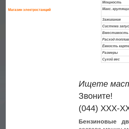
Мощность
Макс. крутящ
Магазин электростанций
Зажигание
—
HONDA-ELEMAX
Система запус
Вместимость 
—
HONDA
Расход топлив
Ёмкость карт
—
GEKO
Размеры
Сухой вес
—
HIMOINSA
—
SDMO
Ищете маст
—
GENMAC
Звоните!
—
YAMAHA
(044) XXX-X
—
EUROPOWER
Бензиновые дв
—
AKSA