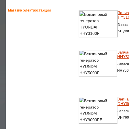
Магазин электростанций
Запча
HY310
—
HONDA-ELEMAX
Запасн
SE дви
—
HONDA
—
GEKO
Запча
HHY50
—
HIMOINSA
Запасн
HHY500
—
SDMO
—
GENMAC
Запча
—
YAMAHA
DHY60
Запасн
—
EUROPOWER
DHY60
—
AKSA