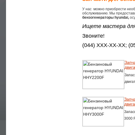
— РЕМОНТ ДВИГАТЕЛЕЙ
У нас можно приобрести нео
— РЕМОНТ ЭЛЕКТРОСТАНЦИЙ
обслуживанию. Мы предоставл
бензогенераторы hyundai,
ос
— СЕРВИСНОЕ ОБСЛУЖИВАНИЕ
Ищете мастера для
— АВТОМАТИЗАЦИЯ ДГУ , БГУ
Звоните!
— ЗАПЧАСТИ
(044) XXX-XX-XX; (
— РЕМОНТ И СЕРВИС
— УСТАНОВКА ЭЛЕКТРОСТАНЦИЙ
Запч
двиг
— ПРАВИЛА ЭКСПЛУАТАЦИИ
Запас
— СТАТЬИ
двига
— CЕРВИСНЫЙ ДОГОВОР ТО
Запч
— DOWNLOADS
двига
— ПРАЙС-ЛИСТ
Запас
3000 
— СТОМОСТЬ РАБОТ
— УСЛУГИ ЭЛЕКТРИКА