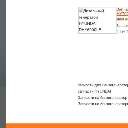
—
FG WILSON
Запча
HY700
двига
—
HITACHI
Запасн
3, HY 
—
CUMMINS
—
KUBOTA
—
KIPOR
—
GLENDALE
—
DALGAKIRAN
запчасти для бензогенерато
запчасти HYUNDAI
—
UNIVERSAL
Запчасти на бензогенератор
Запчасти на бензогенератор